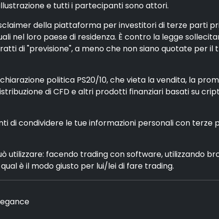
ustrazione e tutti i partecipanti sono attori.
claimer della piattaforma per investitori di terze parti p
iduali nel loro paese di residenza. È contro la legge sollec
tti di "previsione", a meno che non siano quotate per il 
iarazione politica PS20/10, che vieta la vendita, la promoz
distribuzione di CFD e altri prodotti finanziari basati su cri
enti di condividere le tue informazioni personali con terze 
può utilizzare: facendo trading con software, utilizzando b
ual è il modo giusto per lui/lei di fare trading.
Elegance