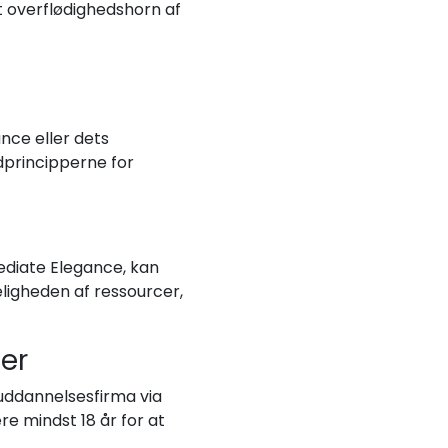
 overflødighedshorn af
nce eller dets
dprincipperne for
mediate Elegance, kan
geligheden af ressourcer,
er
 uddannelsesfirma via
e mindst 18 år for at