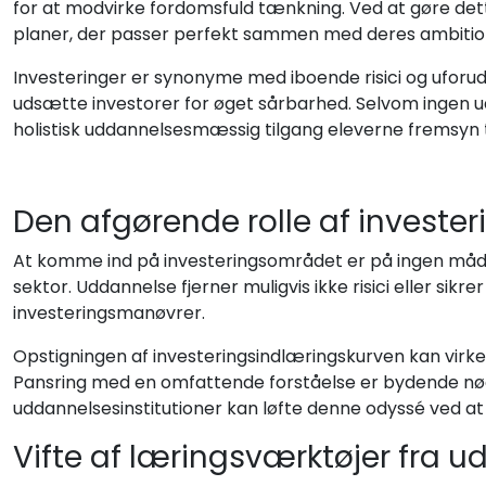
for at modvirke fordomsfuld tænkning. Ved at gøre dett
planer, der passer perfekt sammen med deres ambitio
Investeringer er synonyme med iboende risici og uforu
udsætte investorer for øget sårbarhed. Selvom ingen 
holistisk uddannelsesmæssig tilgang eleverne fremsyn t
Den afgørende rolle af invest
At komme ind på investeringsområdet er på ingen måde o
sektor. Uddannelse fjerner muligvis ikke risici eller sik
investeringsmanøvrer.
Opstigningen af investeringsindlæringskurven kan virke 
Pansring med en omfattende forståelse er bydende nødv
uddannelsesinstitutioner kan løfte denne odyssé ved at 
Vifte af læringsværktøjer fra