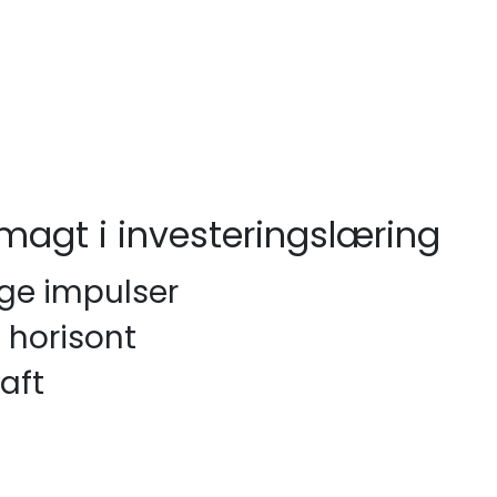
magt i investeringslæring
ge impulser
e horisont
aft