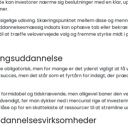
e kan investorer nærme sig beslutninger med en klar, up
ner.
dsigelige udsving. Skæringspunktet mellem disse og menne
uddannelsesmæssig indsats kan ophæve tab eller bekræft
il at træffe velovervejede valg og fremme styrke midt i 
eringsuddannelse
bligatorisk, men for mange er det yderst vigtigt at få 
rer succes, men det står som et fyrtårn for indsigt, der pr
formidabel og tidskrævende, men alligevel baner den veje
endigt, før man dykker ned i mercurial rige af invester
låse op for en skattekiste af ressourcer til at strømline
 uddannelsesvirksomheder