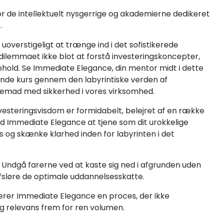
r de intellektuelt nysgerrige og akademierne dedikeret
.
 uoverstigeligt at trænge ind i det sofistikerede
dilemmaet ikke blot at forstå investeringskoncepter,
hold. Se Immediate Elegance, din mentor midt i dette
e kurs gennem den labyrintiske verden af
fremad med sikkerhed i vores virksomhed.
esteringsvisdom er formidabelt, belejret af en række
lad Immediate Elegance at tjene som dit urokkelige
ens og skænke klarhed inden for labyrinten i det
 Undgå farerne ved at kaste sig ned i afgrunden uden
fsløre de optimale uddannelsesskatte.
er Immediate Elegance en proces, der ikke
g relevans frem for ren volumen.