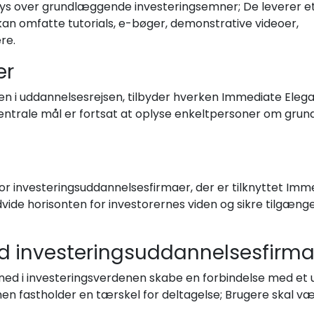
ys over grundlæggende investeringsemner; De leverer et
kan omfatte tutorials, e-bøger, demonstrative videoer,
re.
er
ten i uddannelsesrejsen, tilbyder hverken Immediate Elega
centrale mål er fortsat at oplyse enkeltpersoner om grun
for investeringsuddannelsesfirmaer, der er tilknyttet Im
 udvide horisonten for investorernes viden og sikre tilgæn
med investeringsuddannelsesfirma
ke ned i investeringsverdenen skabe en forbindelse med et
fastholder en tærskel for deltagelse; Brugere skal vær