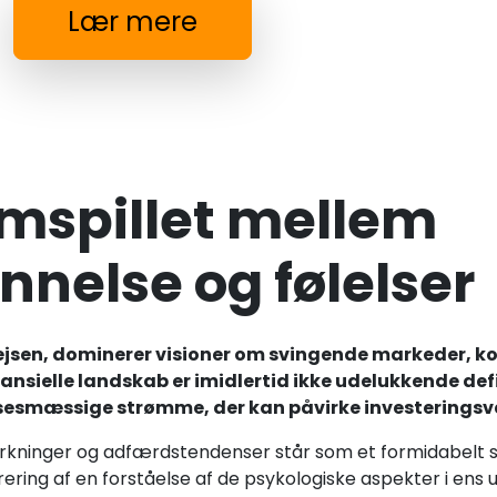
Lær mere
amspillet mellem
nnelse og følelser
rejsen, dominerer visioner om svingende markeder, 
nsielle landskab er imidlertid ikke udelukkende def
lsesmæssige strømme, der kan påvirke investeringsv
irkninger og adfærdstendenser står som et formidabelt s
rering af en forståelse af de psykologiske aspekter i ens 