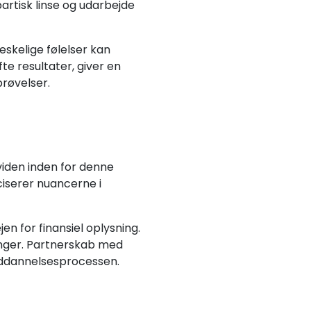
artisk linse og udarbejde
skelige følelser kan
e resultater, giver en
prøvelser.
viden inden for denne
æciserer nuancerne i
n for finansiel oplysning.
inger. Partnerskab med
 uddannelsesprocessen.