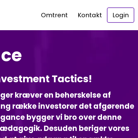
Omtrent
Kontakt
Login
nce
Investment Tactics!
nger kræver en beherskelse af
ng række investorer det afgørende
egance bygger vi bro over denne
pædagogik. Desuden beriger vores