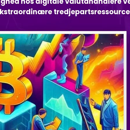
ighed hos digitale valutahandlere ve
kstraordinære tredjepartsressource