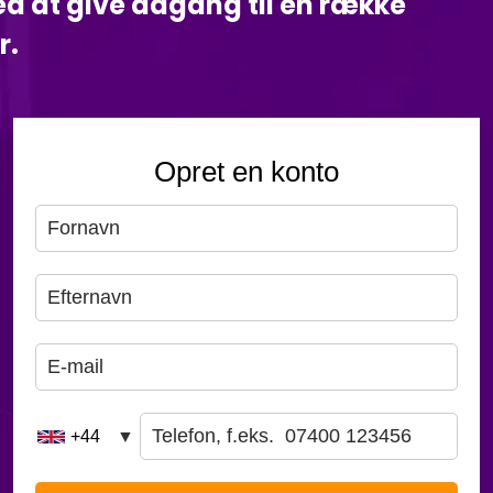
d at give adgang til en række
r.