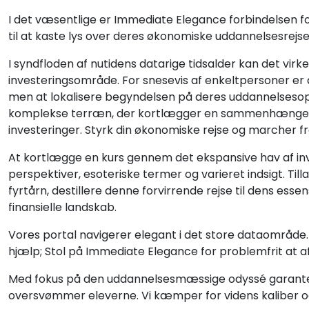
I det væsentlige er Immediate Elegance forbindelsen fo
til at kaste lys over deres økonomiske uddannelsesrejse
I syndfloden af nutidens datarige tidsalder kan det virke
investeringsområde. For snesevis af enkeltpersoner er 
men at lokalisere begyndelsen på deres uddannelsesop
komplekse terræn, der kortlægger en sammenhængend
investeringer. Styrk din økonomiske rejse og marcher 
At kortlægge en kurs gennem det ekspansive hav af inv
perspektiver, esoteriske termer og varieret indsigt. Til
fyrtårn, destillere denne forvirrende rejse til dens ess
finansielle landskab.
Vores portal navigerer elegant i det store dataområde.
hjælp; Stol på Immediate Elegance for problemfrit at a
Med fokus på den uddannelsesmæssige odyssé garanter
oversvømmer eleverne. Vi kæmper for videns kaliber o