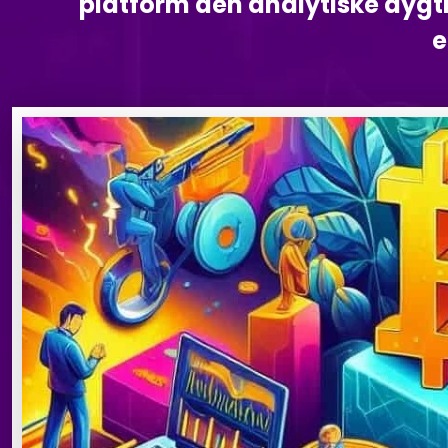
platform den analytiske dygt
e