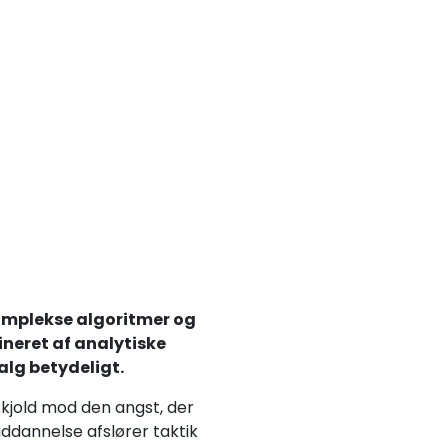
komplekse algoritmer og
ineret af analytiske
alg betydeligt.
kjold mod den angst, der
uddannelse afslører taktik