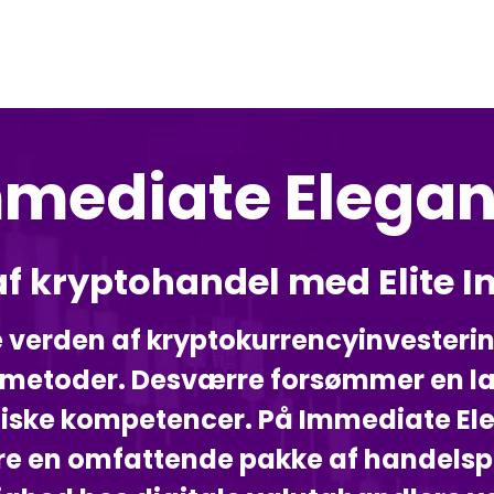
mediate Elega
 af kryptohandel med Elite 
ke verden af kryptokurrencyinvesteri
 metoder. Desværre forsømmer en la
ritiske kompetencer. På Immediate El
tere en omfattende pakke af handels