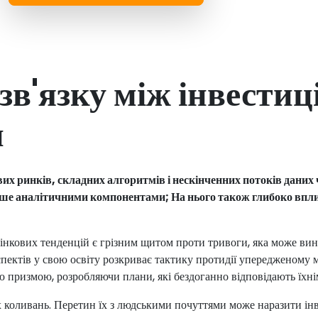
зв'язку між інвести
и
х ринків, складних алгоритмів і нескінченних потоків даних ч
ше аналітичними компонентами; На нього також глибоко впли
нкових тенденцій є грізним щитом проти тривоги, яка може вини
аспектів у свою освіту розкриває тактику протидії упередженому
 призмою, розробляючи плани, які бездоганно відповідають їхні
их коливань. Перетин їх з людськими почуттями може наразити ін