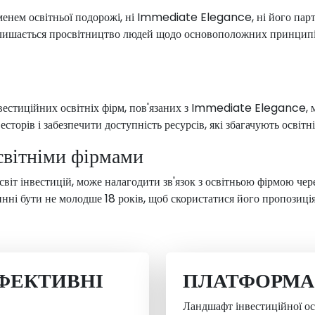
менем освітньої подорожі, ні Immediate Elegance, ні його партн
лишається просвітництво людей щодо основоположних принципі
нвестиційних освітніх фірм, пов'язаних з Immediate Elegance, м
торів і забезпечити доступність ресурсів, які збагачують освітні
освітніми фірмами
у світ інвестицій, може налагодити зв'язок з освітньою фірмою 
винні бути не молодше 18 років, щоб скористатися його пропозиці
ФЕКТИВНІ
ПЛАТФОРМА 
Ландшафт інвестиційної о