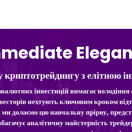
mediate Elega
у криптотрейдингу з елітною і
товалютних інвестицій вимагає володінн
інвесторів нехтують ключовим кроком ві
и долаємо цю навчальну прірву, предст
збагачує аналітичну майстерність трейде