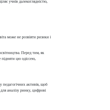
діляє учнів далекоглядністю,
віта може не розвіяти ризики і
світництва. Перед тим, як
е підняти цю одіссею,
у педагогічних активів, щоб
 для аналізу ринку, цифрові