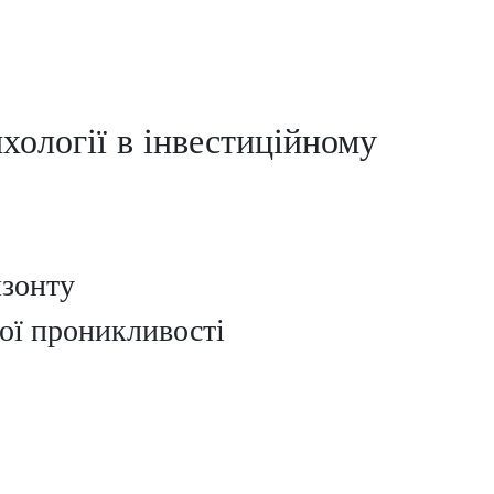
ології в інвестиційному
изонту
ої проникливості