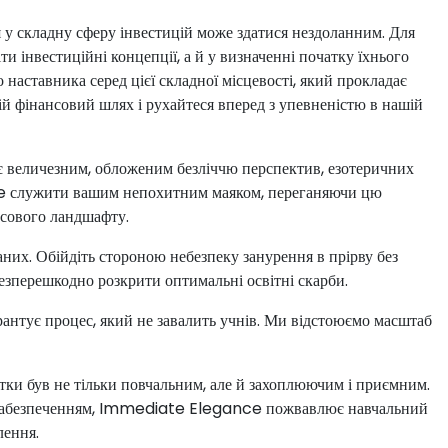
 у складну сферу інвестицій може здатися нездоланним. Для
ти інвестиційні концепції, а й у визначенні початку їхнього
аставника серед цієї складної місцевості, який прокладає
ій фінансовий шлях і рухайтеся вперед з упевненістю в нашій
 є величезним, обложеним безліччю перспектив, езотеричних
ce служити вашим непохитним маяком, переганяючи цю
ансового ландшафту.
них. Обійдіть стороною небезпеку занурення в прірву без
зперешкодно розкрити оптимальні освітні скарби.
антує процес, який не завалить учнів. Ми відстоюємо масштаб
атки був не тільки повчальним, але й захоплюючим і приємним.
 забезпеченням, Immediate Elegance пожвавлює навчальний
лення.