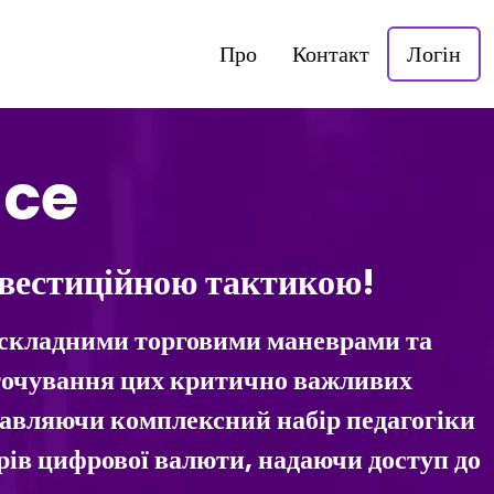
Про
Контакт
Логін
nce
нвестиційною тактикою!
я складними торговими маневрами та
дточування цих критично важливих
авляючи комплексний набір педагогіки
рів цифрової валюти, надаючи доступ до