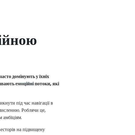
ційною
асто домінують у їхніх
вають емоційні потоки, які
кнути під час навігації в
 мисленню. Роблячи це,
м амбіціям.
весторів на підвищену