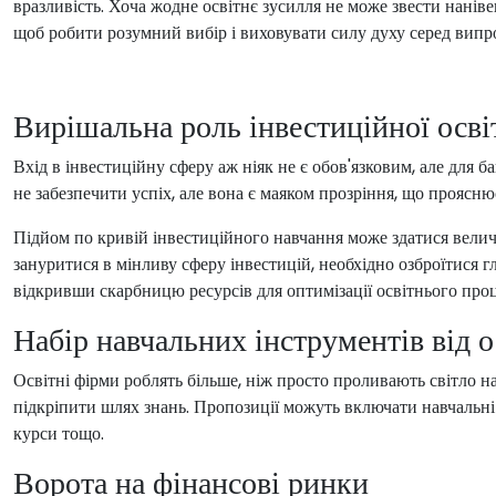
вразливість. Хоча жодне освітнє зусилля не може звести нанівец
щоб робити розумний вибір і виховувати силу духу серед випр
Вирішальна роль інвестиційної осві
Вхід в інвестиційну сферу аж ніяк не є обов'язковим, але для 
не забезпечити успіх, але вона є маяком прозріння, що проясн
Підйом по кривій інвестиційного навчання може здатися величе
зануритися в мінливу сферу інвестицій, необхідно озброїтися 
відкривши скарбницю ресурсів для оптимізації освітнього проц
Набір навчальних інструментів від о
Освітні фірми роблять більше, ніж просто проливають світло н
підкріпити шлях знань. Пропозиції можуть включати навчальні 
курси тощо.
Ворота на фінансові ринки