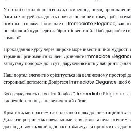
У потопі сьогоднішньої епохи, насиченої даними, проникнення
багатьох людей складність полягає не лише в тому, щоб зрозумі
освітнього шляху. Погляньте на Immediate Elegance, вашого н
послідовний курс через лабіринт інвестицій. Підбадьорюйте св
компанії.
Прокладання курсу через широке море інвестиційної мудрості
термінів і різноманітних ідей. Дозвольте Immediate Elegan
заплутану подорож до її суті, даруючи ясність у лабіринті фін
Наш портал елегантно орієнтується на величезному просторі да
сторонньої допомоги; Довіртеся Immediate Elegance, щоб бе
Зосереджуючись на освітній одіссеї, Immediate Elegance гар
і доречність знань, а не величезний обсяг.
Крім того, ми прагнемо до того, щоб шлях до інвестиційної хв
Долаючи розрив між навчальними заняттями та педагогічним
досвід до такого, який одночасно збагачує та приносить задово