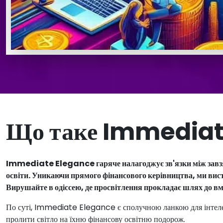
Що таке Immediat
Immediate Elegance гаряче налагоджує зв'язки між завзят
освіти. Уникаючи прямого фінансового керівництва, ми вист
Вирушайте в одіссею, де просвітлення прокладає шлях до вм
По суті, Immediate Elegance є сполучною ланкою для інтеле
пролити світло на їхню фінансову освітню подорож.