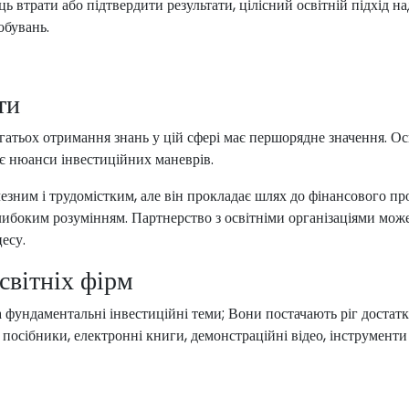
ь втрати або підтвердити результати, цілісний освітній підхід на
обувань.
ти
багатьох отримання знань у цій сфері має першорядне значення. Ос
ює нюанси інвестиційних маневрів.
зним і трудомістким, але він прокладає шлях до фінансового про
глибоким розумінням. Партнерство з освітніми організаціями мож
есу.
світніх фірм
а фундаментальні інвестиційні теми; Вони постачають ріг достатк
посібники, електронні книги, демонстраційні відео, інструменти