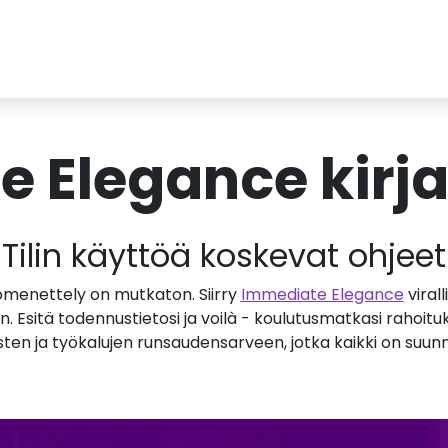
e Elegance kirj
Tilin käyttöä koskevat ohjeet
lomenettely on mutkaton. Siirry
Immediate Elegance
viral
. Esitä todennustietosi ja voilà - koulutusmatkasi rahoitu
sten ja työkalujen runsaudensarveen, jotka kaikki on suun