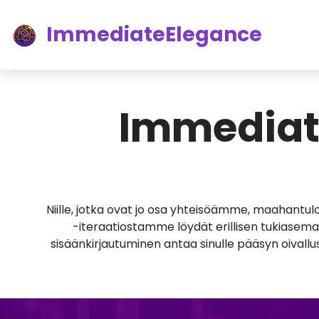
ImmediateElegance
Immediat
Niille, jotka ovat jo osa yhteisöämme, maahantu
-iteraatiostamme löydät erillisen tukiaseman
sisäänkirjautuminen antaa sinulle pääsyn oivallu