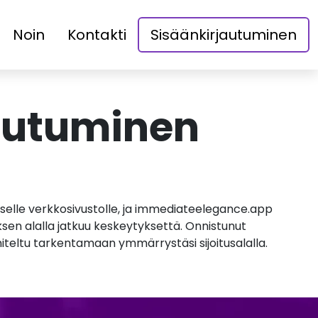
Noin
Kontakti
Sisäänkirjautuminen
autuminen
liselle verkkosivustolle, ja immediateelegance.app
ksen alalla jatkuu keskeytyksettä. Onnistunut
niteltu tarkentamaan ymmärrystäsi sijoitusalalla.