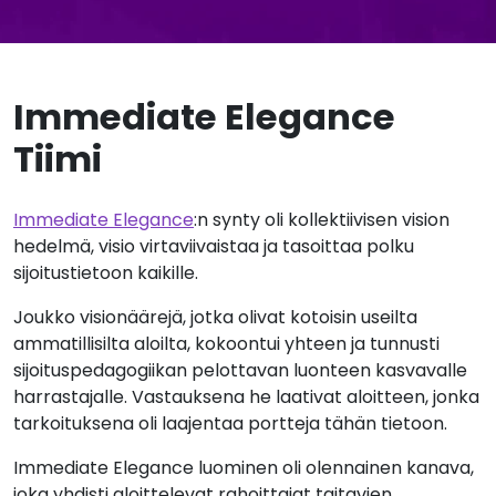
Immediate Elegance
Tiimi
Immediate Elegance
:n synty oli kollektiivisen vision
hedelmä, visio virtaviivaistaa ja tasoittaa polku
sijoitustietoon kaikille.
Joukko visionäärejä, jotka olivat kotoisin useilta
ammatillisilta aloilta, kokoontui yhteen ja tunnusti
sijoituspedagogiikan pelottavan luonteen kasvavalle
harrastajalle. Vastauksena he laativat aloitteen, jonka
tarkoituksena oli laajentaa portteja tähän tietoon.
Immediate Elegance luominen oli olennainen kanava,
joka yhdisti aloittelevat rahoittajat taitavien