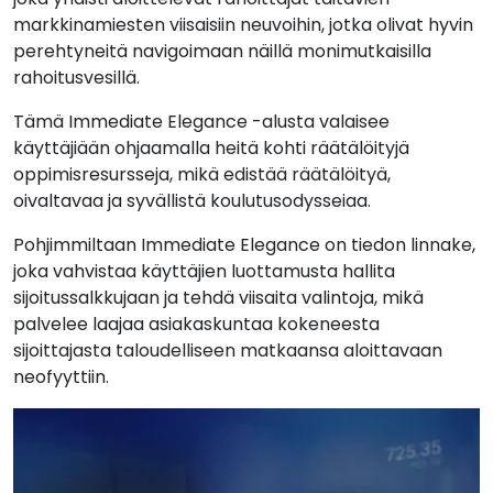
markkinamiesten viisaisiin neuvoihin, jotka olivat hyvin
perehtyneitä navigoimaan näillä monimutkaisilla
rahoitusvesillä.
Tämä Immediate Elegance -alusta valaisee
käyttäjiään ohjaamalla heitä kohti räätälöityjä
oppimisresursseja, mikä edistää räätälöityä,
oivaltavaa ja syvällistä koulutusodysseiaa.
Pohjimmiltaan Immediate Elegance on tiedon linnake,
joka vahvistaa käyttäjien luottamusta hallita
sijoitussalkkujaan ja tehdä viisaita valintoja, mikä
palvelee laajaa asiakaskuntaa kokeneesta
sijoittajasta taloudelliseen matkaansa aloittavaan
neofyyttiin.