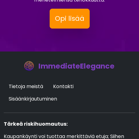
Opi lisää
ImmediateElegance
Tietoja meistä
Kontakti
Sisäänkirjautuminen
Tärkeä riskihuomautus:
Kaupankäynti voi tuottaa merkittäviä etuja; Siihen