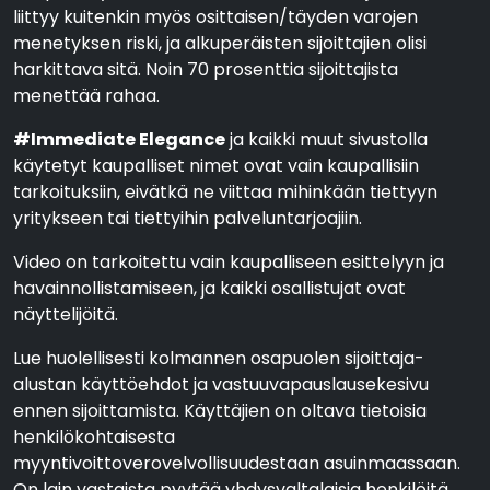
liittyy kuitenkin myös osittaisen/täyden varojen
menetyksen riski, ja alkuperäisten sijoittajien olisi
harkittava sitä. Noin 70 prosenttia sijoittajista
menettää rahaa.
#Immediate Elegance
ja kaikki muut sivustolla
käytetyt kaupalliset nimet ovat vain kaupallisiin
tarkoituksiin, eivätkä ne viittaa mihinkään tiettyyn
yritykseen tai tiettyihin palveluntarjoajiin.
Video on tarkoitettu vain kaupalliseen esittelyyn ja
havainnollistamiseen, ja kaikki osallistujat ovat
näyttelijöitä.
Lue huolellisesti kolmannen osapuolen sijoittaja-
alustan käyttöehdot ja vastuuvapauslausekesivu
ennen sijoittamista. Käyttäjien on oltava tietoisia
henkilökohtaisesta
myyntivoittoverovelvollisuudestaan asuinmaassaan.
On lain vastaista pyytää yhdysvaltalaisia henkilöitä