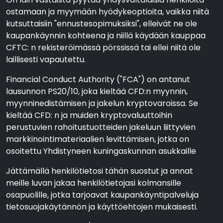
ostamaan ja myymään hyödykeoptioita, vaikka niitä
kutsuttaisiin "ennustesopimuksiksi", elleivät ne ole
kaupankäynnin kohteena ja niillä käydään kauppaa
CFTC: n rekisteröimässä pörssissä tai ellei niitä ole
laillisesti vapautettu.
Financial Conduct Authority ("FCA") on antanut
lausunnon PS20/10, joka kieltää CFD:n myynnin,
myynninedistämisen ja jakelun kryptovaroissa. Se
kieltää CFD: n ja muiden kryptovaluuttoihin
perustuvien rahoitustuotteiden jakeluun liittyvien
markkinointimateriaalien levittämisen, jotka on
osoitettu Yhdistyneen kuningaskunnan asukkaille
Jättämällä henkilötietosi tähän suostut ja annat
meille luvan jakaa henkilötietojasi kolmansille
osapuolille, jotka tarjoavat kaupankäyntipalveluja
tietosuojakäytännön ja käyttöehtojen mukaisesti.