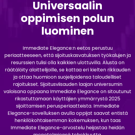
Universaalin
oppimisen polun
luominen
Immediate Elegance:n eetos perustuu
periaatteeseen, että sijoituskasvatuksen työkalujen ja
resurssien tulisi olla kaikkien ulottuvilla. Alusta on
räätälöity aloittelijoille, se kattaa eri kielten rikkauden
ja ottaa huomioon suojelijoidensa taloudelliset
rajoitukset. Sijoitusviisauden laajan universumin
valoisana oppaana Immediate Elegance on sitoutunut
rikastuttamaan käyttäjien ymmärrystä 2025
sijoittamisen perusperiaatteista. Immediate
Elegance-sovelluksen avulla oppijat saavat entistä
henkilökohtaisemman kokemuksen, kun taas
Immediate Elegance-arvostelu heijastaa heidän
menetelmiensä tehokkuutta.