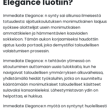
Elegance luotiin?
Immediate Elegance: n synty sai alkunsa ilmeisestä
totuudesta: sijoituskoulutuksen monimutkainen laajuus
syöksee aloittelijat usein monimutkaisen
ammattikielen ja hämmentävien kaavioiden
sokkeloon. Tämän aukon korjaamiseksi haudottiin
ajatus luoda portaali, joka demystifioi taloudellisen
valaistumisen prosessin.
Immediate Elegance: n tehtävän ytimessä on
sitoutuminen auttamaan uusia tulokkaita, kun he
navigoivat taloudellisen ymmärryksen alkuvaiheissa,
yhdistämällä heidät työkaluihin, jotka on suunniteltu
kääntämään monimutkaiset taloudelliset käsitteet
sulavaksi kansankieleksi. Lähestymistavan ydin on
helpottaa, ei hukkua.
Immediate Elegance:n myötä on syntynyt huolellisesti