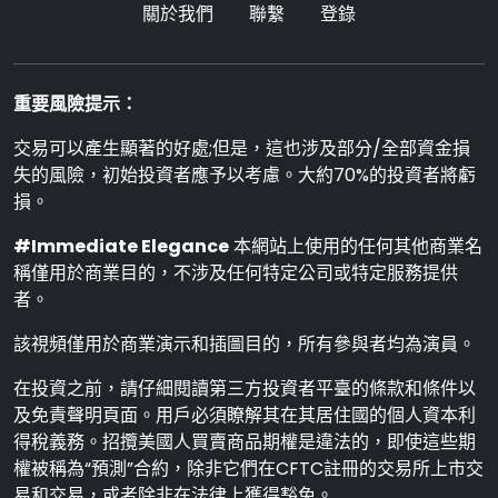
關於我們
聯繫
登錄
重要風險提示：
交易可以產生顯著的好處;但是，這也涉及部分/全部資金損
失的風險，初始投資者應予以考慮。大約70%的投資者將虧
損。
#Immediate Elegance
本網站上使用的任何其他商業名
稱僅用於商業目的，不涉及任何特定公司或特定服務提供
者。
該視頻僅用於商業演示和插圖目的，所有參與者均為演員。
在投資之前，請仔細閱讀第三方投資者平臺的條款和條件以
及免責聲明頁面。用戶必須瞭解其在其居住國的個人資本利
得稅義務。招攬美國人買賣商品期權是違法的，即使這些期
權被稱為“預測”合約，除非它們在CFTC註冊的交易所上市交
易和交易，或者除非在法律上獲得豁免。