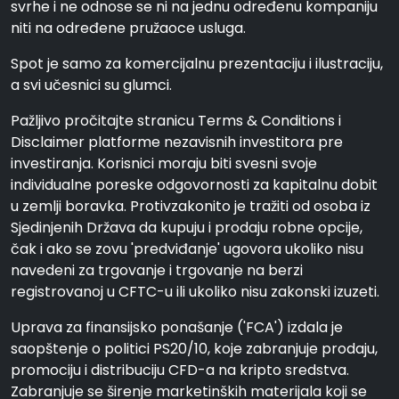
svrhe i ne odnose se ni na jednu određenu kompaniju
niti na određene pružaoce usluga.
Spot je samo za komercijalnu prezentaciju i ilustraciju,
a svi učesnici su glumci.
Pažljivo pročitajte stranicu Terms & Conditions i
Disclaimer platforme nezavisnih investitora pre
investiranja. Korisnici moraju biti svesni svoje
individualne poreske odgovornosti za kapitalnu dobit
u zemlji boravka. Protivzakonito je tražiti od osoba iz
Sjedinjenih Država da kupuju i prodaju robne opcije,
čak i ako se zovu 'predviđanje' ugovora ukoliko nisu
navedeni za trgovanje i trgovanje na berzi
registrovanoj u CFTC-u ili ukoliko nisu zakonski izuzeti.
Uprava za finansijsko ponašanje ('FCA') izdala je
saopštenje o politici PS20/10, koje zabranjuje prodaju,
promociju i distribuciju CFD-a na kripto sredstva.
Zabranjuje se širenje marketinških materijala koji se