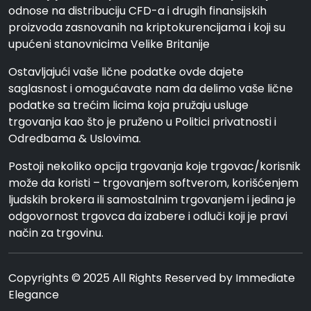
odnose na distribuciju CFD-a i drugih finansijskih
proizvoda zasnovanih na kriptokurencijama i koji su
upućeni stanovnicima Velike Britanije
Ostavljajući vaše lične podatke ovde dajete
saglasnost i omogućavate nam da delimo vaše lične
podatke sa trećim licima koja pružaju usluge
trgovanja kao što je pruženo u Politici privatnosti i
Odredbama & Uslovima.
Postoji nekoliko opcija trgovanja koje trgovac/korisnik
može da koristi – trgovanjem softverom, korišćenjem
ljudskih brokera ili samostalnim trgovanjem i jedina je
odgovornost trgovca da izabere i odluči koji je pravi
način za trgovinu.
Copyrights © 2025 All Rights Reserved by Immediate
Elegance