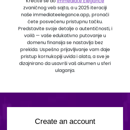
Krećite se do
Immediate Elegance
zvaničnog veb sajta, a u 2025 iteraciji
naše immediateelegance.app, pronaći
ćete posvećenu pristupnu tačku.
Predstavite svoje detalje o autentičnosti, i
voilà — vaše edukativno putovanje u
domenu finansija se nastavlja bez
prekida. Uspešno prijavljivanje vam daje
pristup kornukopiji uvida i alata, a sve je
dizajnirano da usavrši vaš akumen u sferi
ulaganja.