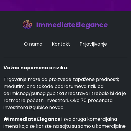
ImmediateElegance
O nama
Kontakt
Prijavljivanje
Važna napomena o riziku:
Trgovanje može da proizvede zapažene prednosti;
međutim, ona takođe podrazumeva rizik od
delimičnog/punog gubitka sredstava i trebalo bi da je
razmotre početni investitori. Oko 70 procenata
investitora izgubiće novac.
#Immediate Elegance
i sva druga komercijalna
imena koja se koriste na sajtu su samo u komercijalne