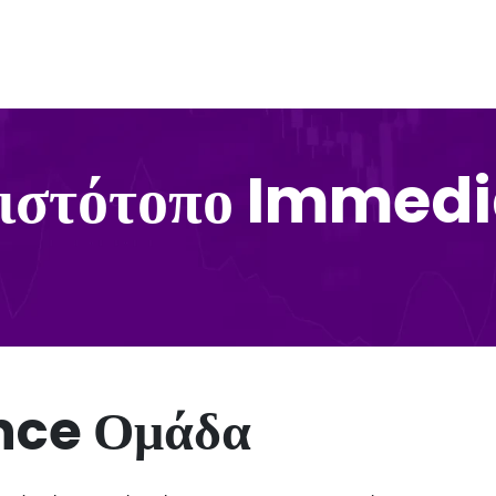
ν ιστότοπο Immed
nce Ομάδα