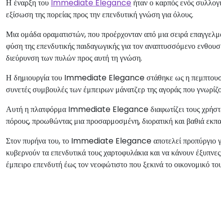
Η έναρξη του
Immediate Elegance
ήταν ο καρπός ενός συλλογι
εξίσωση της πορείας προς την επενδυτική γνώση για όλους.
Μια ομάδα οραματιστών, που προέρχονταν από μια σειρά επαγγελμ
φύση της επενδυτικής παιδαγωγικής για τον αναπτυσσόμενο ενθου
διεύρυνση των πυλών προς αυτή τη γνώση.
Η δημιουργία του Immediate Elegance στάθηκε ως η πεμπτουσία 
συνετές συμβουλές των έμπειρων μάνατζερ της αγοράς που γνωρίζο
Αυτή η πλατφόρμα Immediate Elegance διαφωτίζει τους χρήστες
πόρους, προωθώντας μια προσαρμοσμένη, διορατική και βαθιά εκπα
Στον πυρήνα του, το Immediate Elegance αποτελεί προπύργιο γν
κυβερνούν τα επενδυτικά τους χαρτοφυλάκια και να κάνουν έξυπνες
έμπειρο επενδυτή έως τον νεοφώτιστο που ξεκινά το οικονομικό του