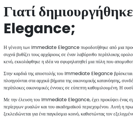
Γιατί δημιουργήθη
Elegance;
Η γένεση των Immediate Elegance πυροδοτήθηκε από μια προφαν
συχνά βυθίζει τους αρχάριους σε έναν λαβύρινθο περίπλοκης ορολο
κενό, εκκολάφθηκε η ιδέα να σφυρηλατηθεί μια πύλη που απομυθοπο
Στην καρδιά της αποστολής του Immediate Elegance βρίσκεται 
πλοηγούνται στα αρχικά βήματα της οικονομικής κατανόησης, συνδέ
περίπλοκες οικονομικές έννοιες σε εύπεπτη καθομιλουμένη. Η ουσία
Με την έλευση του Immediate Elegance, έχει προκύψει ένας σχο
περίεργων μυαλών και του ακαδημαϊκού περιεχομένου. Αυτή η πρω
ξεκλειδώνεται για ένα παγκόσμιο κοινό, καθιστώντας τον εξελιγμέ